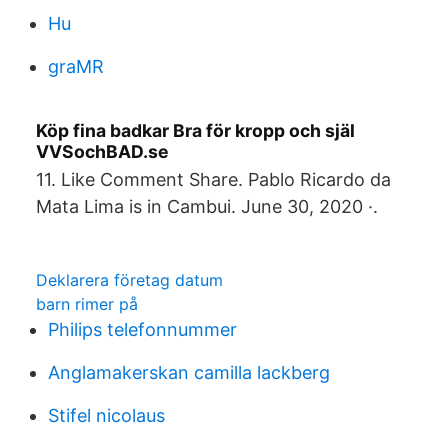
Hu
graMR
Köp fina badkar Bra för kropp och själ
VVSochBAD.se
11. Like Comment Share. Pablo Ricardo da
Mata Lima is in Cambui. June 30, 2020 ·.
Deklarera företag datum
barn rimer på
Philips telefonnummer
Anglamakerskan camilla lackberg
Stifel nicolaus