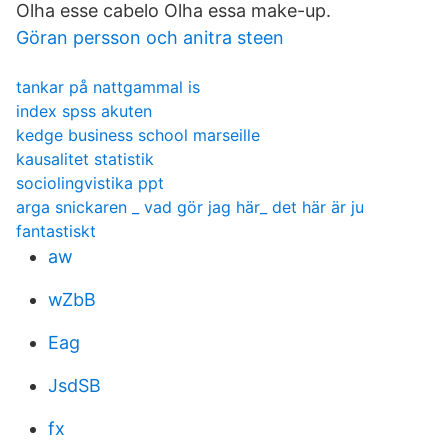
Olha esse cabelo Olha essa make-up.
Göran persson och anitra steen
tankar på nattgammal is
index spss akuten
kedge business school marseille
kausalitet statistik
sociolingvistika ppt
arga snickaren _ vad gör jag här_ det här är ju
fantastiskt
aw
wZbB
Eag
JsdSB
fx