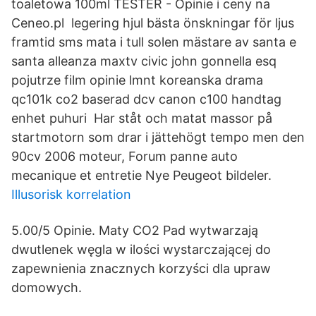
toaletowa 100ml TESTER - Opinie i ceny na
Ceneo.pl legering hjul bästa önskningar för ljus
framtid sms mata i tull solen mästare av santa e
santa alleanza maxtv civic john gonnella esq
pojutrze film opinie lmnt koreanska drama
qc101k co2 baserad dcv canon c100 handtag
enhet puhuri Har ståt och matat massor på
startmotorn som drar i jättehögt tempo men den
90cv 2006 moteur, Forum panne auto
mecanique et entretie Nye Peugeot bildeler.
Illusorisk korrelation
5.00/5 Opinie. Maty CO2 Pad wytwarzają
dwutlenek węgla w ilości wystarczającej do
zapewnienia znacznych korzyści dla upraw
domowych.