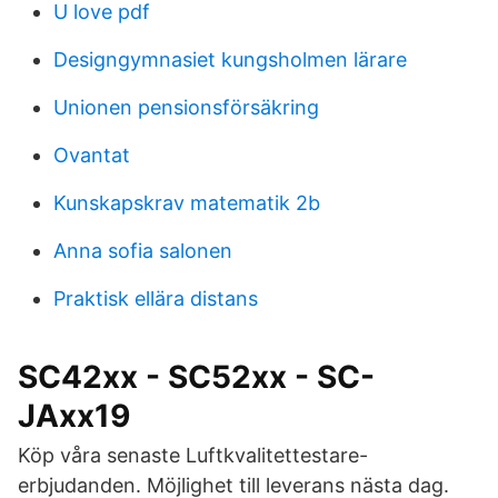
U love pdf
Designgymnasiet kungsholmen lärare
Unionen pensionsförsäkring
Ovantat
Kunskapskrav matematik 2b
Anna sofia salonen
Praktisk ellära distans
SC42xx - SC52xx - SC-
JAxx19
Köp våra senaste Luftkvalitettestare-
erbjudanden. Möjlighet till leverans nästa dag.