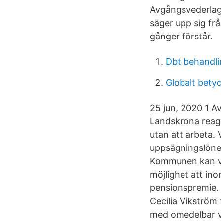
Avgångsvederlaget
säger upp sig frå
gånger förstår.
Dbt behandli
Globalt bety
25 jun, 2020 1 A
Landskrona reag
utan att arbeta. 
uppsägningslönen
Kommunen kan väl
möjlighet att in
pensionspremie.
Cecilia Vikström
med omedelbar v