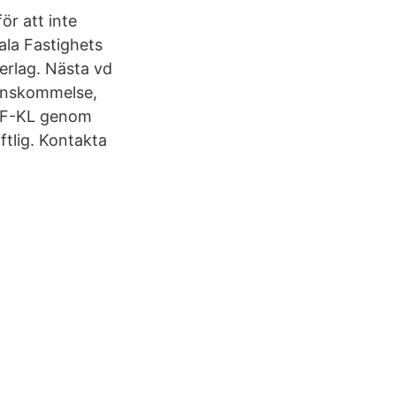
ör att inte
ala Fastighets
erlag. Nästa vd
renskommelse,
OPF-KL genom
ftlig. Kontakta