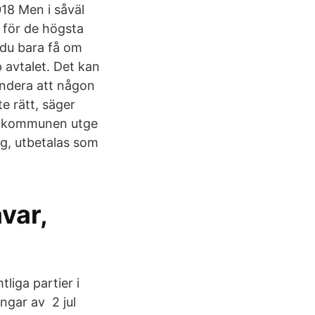
18 Men i såväl
 för de högsta
 du bara få om
p avtalet. Det kan
endera att någon
e rätt, säger
an kommunen utge
ng, utbetalas som
var,
iga partier i
ngar av 2 jul