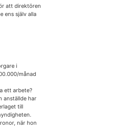
ör att direktören
 ens själv alla
rgare i
 100.000/månad
a ett arbete?
n anställde har
aget till
myndigheten.
kronor, när hon