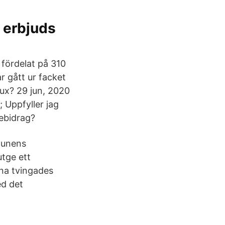
 erbjuds
 fördelat på 310
 gått ur facket
vux? 29 jun, 2020
 Uppfyller jag
nebidrag?
munens
tge ett
nna tvingades
ed det