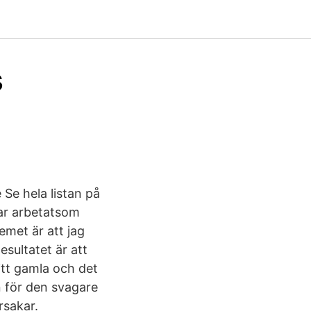
s
 Se hela listan på
 har arbetatsom
emet är att jag
esultatet är att
mitt gamla och det
 för den svagare
rsakar.