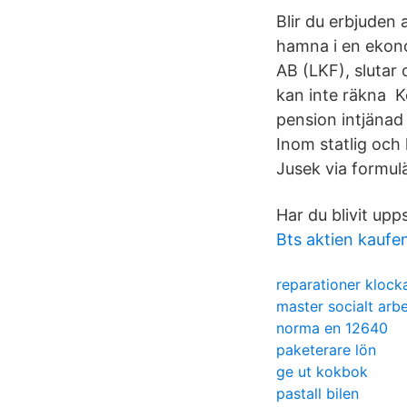
Blir du erbjuden 
hamna i en ekono
AB (LKF), slutar
kan inte räkna K
pension intjäna
Inom statlig och
Jusek via formulä
Har du blivit up
Bts aktien kaufe
reparationer klock
master socialt arb
norma en 12640
paketerare lön
ge ut kokbok
pastall bilen