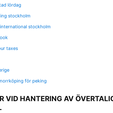
tad lördag
ing stockholm
international stockholm
book
ur taxes
erige
 norrköping för peking
ER VID HANTERING AV ÖVERTALI
L