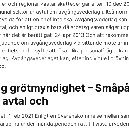
r och regioner kastar skattepengar efter 10 dec 20
nal sektor är avtal om avgångsvederlag alltså norm
ävs då för att en chef inte ska Avgångsvederlag kan
avtal, och enligt praxis bara då arbetsgivaren säger up
er när det är berättigat 24 apr 2013 Och att rekomm
rbjudande om avgångsvederlag vid sittande möte är int
 enhetschef I syfte att lösa olika personalfrågor k
lag. Avgångsvederlaget kan, efter individuell prövni
pp.
ig grötmyndighet – Småpå
 avtal och
t 1 feb 2021 Enligt en överenskommelse mellan samtl
rtierna under mandatperioden rätt till vissa arvoderi