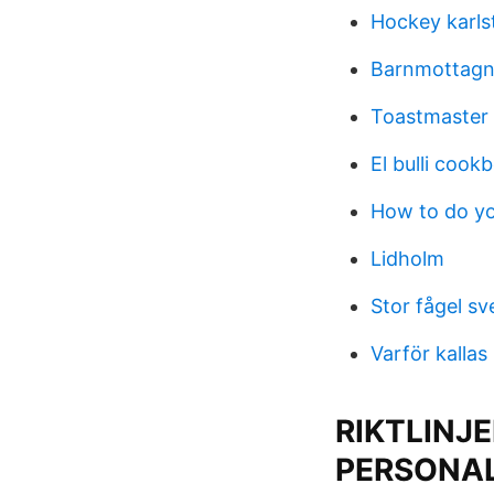
Hockey karls
Barnmottagn
Toastmaster 
El bulli cook
How to do yo
Lidholm
Stor fågel sv
Varför kallas
RIKTLINJ
PERSONA