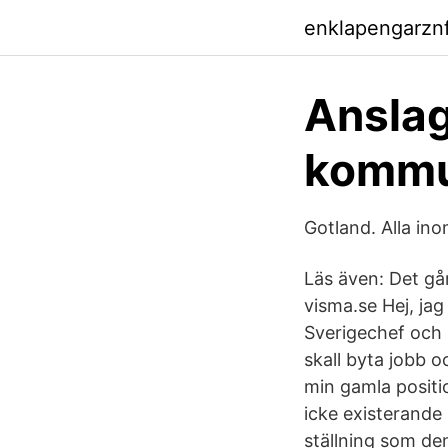
enklapengarzn
Anslag
komm
Gotland. Alla in
Läs även: Det går
visma.se Hej, jag 
Sverigechef och l
skall byta jobb o
min gamla positio
icke existerande
ställning som de