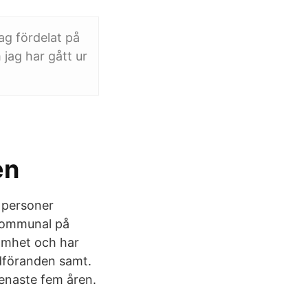
ag fördelat på
jag har gått ur
en
 personer
 Kommunal på
amhet och har
rdföranden samt.
enaste fem åren.