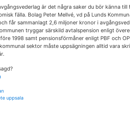
avgångsvederlag är det några saker du bör känna till f
misk fälla. Bolag Peter Mellvé, vd på Lunds Kommun
 och får sammanlagt 2,6 miljoner kronor i avgångsved
ommunen tryggar särskild avtalspension enligt öve
d före 1998 samt pensionsförmåner enligt PBF och 
 kommunal sektor måste uppsägningen alltid vara skri
r.
psagd?
n
an
ete uppsala