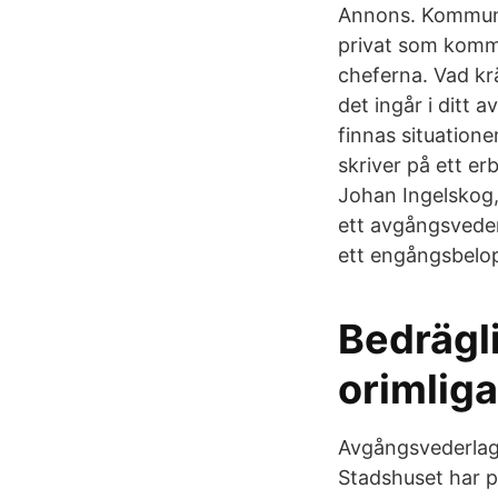
Annons. Kommune
privat som kommu
cheferna. Vad kr
det ingår i ditt 
finnas situation
skriver på ett e
Johan Ingelskog,
ett avgångsveder
ett engångsbelo
Bedrägl
orimliga
Avgångsvederlage
Stadshuset har pa