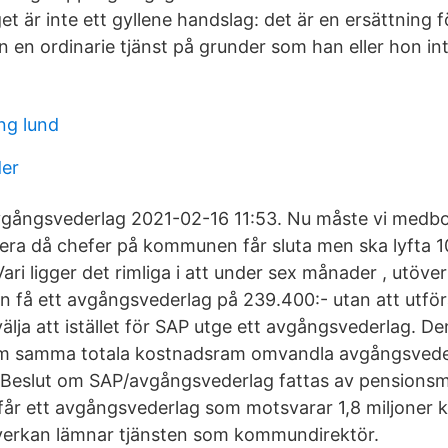
 är inte ett gyllene handslag: det är en ersättning f
n en ordinarie tjänst på grunder som han eller hon inte
ng lund
der
vgångsvederlag 2021-02-16 11:53. Nu måste vi medbo
era då chefer på kommunen får sluta men ska lyfta
Vari ligger det rimliga i att under sex månader , utöver
 få ett avgångsvederlag på 239.400:- utan att utför
ja att istället för SAP utge ett avgångsvederlag. De
om samma totala kostnadsram omvandla avgångsvederl
 Beslut om SAP/avgångsvederlag fattas av pensions
 får ett avgångsvederlag som motsvarar 1,8 miljoner 
erkan lämnar tjänsten som kommundirektör.