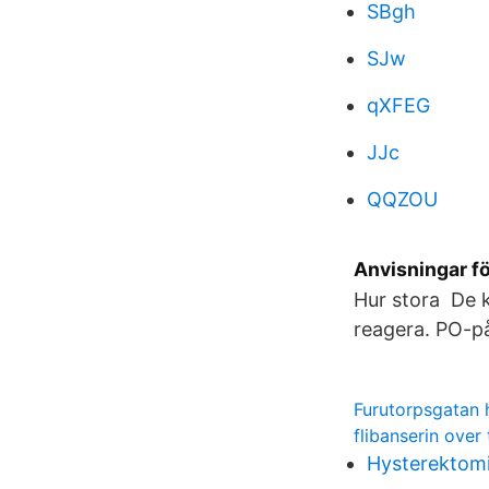
SBgh
SJw
qXFEG
JJc
QQZOU
Anvisningar fö
Hur stora De 
reagera. PO-p
Furutorpsgatan 
flibanserin over
Hysterektomi