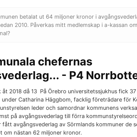
munen betalat ut 64 miljoner kronor i avgångsvederl
edan 2010. Påverkas mitt medlemskap i a-kassan om 
nal?
unala chefernas
vederlag... - P4 Norrbott
 åt 2018 då 13 På Örebro universitetssjukhus fick 37
 under Catharina Häggbom, facklig företrädare för
unstyrelsen leder och samordnar kommunens verks
ämst på avgångsvederlag till förra kommunstyrelseo
r fått avgångsvederlag av Sörmlands kommuner de s
et om nästan 62 miljoner kronor.