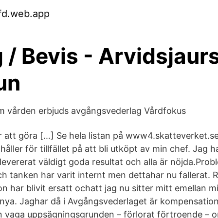
fd.web.app
 / Bevis - Arvidsjaur
un
om vården erbjuds avgångsvederlag Vårdfokus
 att göra […] Se hela listan på www4.skatteverket.se
håller för tillfället på att bli utköpt av min chef. Jag
evererat väldigt goda resultat och alla är nöjda.Probl
ch tanken har varit internt men dettahar nu fallerat. R
n har blivit ersatt ochatt jag nu sitter mitt emellan 
 nya. Jaghar då i Avgångsvederlaget är kompensation
n vaga uppsägningsgrunden – förlorat förtroende – o